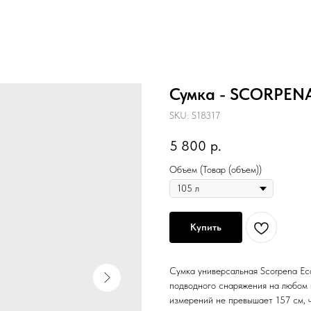
Сумка - SCORPEN
SKU:
S18317
5 800
р.
Объем (Товар (объем))
Купить
Сумка универсальная Scorpena Ec
подводного снаряжения на любом 
измерений не превышает 157 см, 