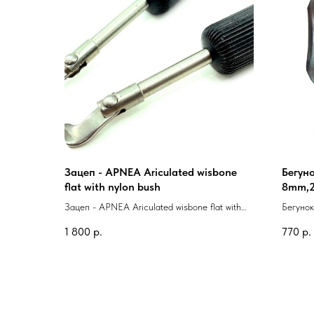
Зацеп - APNEA Ariculated wisbone
Бегуно
flat with nylon bush
8mm,2
Зацеп - APNEA Ariculated wisbone flat with
Бегунок
nylon bush
Alum
1 800
р.
770
р.