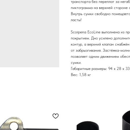
транспорта без переплат за нега
пиктограмма на верхней стороне 
Внутрь сумки свободно помещаетс
ласты!
Scorpena EcoLine выполнена из п
покрытием. Дно усилено дополнит
контур, а верхний клапан снабжён
от забрызгивания. Застёжка-молни
позволяет одним движением обесп
сумки.
Габаритные размеры: 94 х 28 х 33
Вес: 1,58 кг