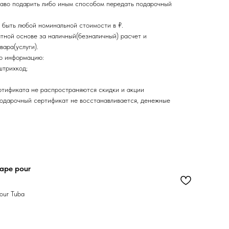
раво подарить либо иным способом передать подарочный
 быть любой номинальной стоимости в ₽.
тной основе за наличный(безналичный) расчет и
вара(услуги).
ю информацию:
штрихкод;
тификата не распространяются скидки и акции
 подарочный сертификат не восстанавливается, денежные
ape pour
our Tuba