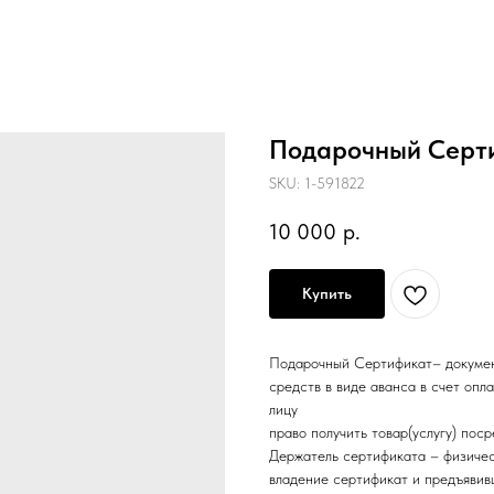
Подарочный Серти
SKU:
1-591822
10 000
р.
Купить
Подарочный Сертификат– докумен
средств в виде аванса в счет опл
лицу
право получить товар(услугу) пос
Держатель сертификата – физичес
владение сертификат и предъявив