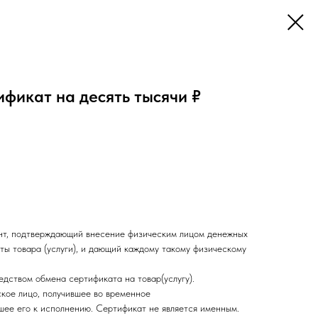
фикат на десять тысячи ₽
т, подтверждающий внесение физическим лицом денежных
аты товара (услуги), и дающий каждому такому физическому
редством обмена сертификата на товар(услугу).
кое лицо, получившее во временное
шее его к исполнению. Сертификат не является именным.