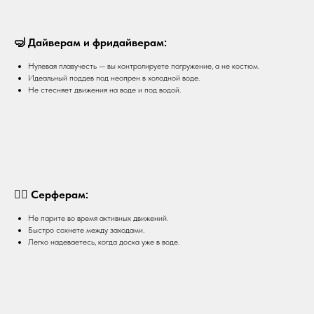
🤿 Дайверам и фридайверам:
Нулевая плавучесть — вы контролируете погружение, а не костюм.
Идеальный поддев под неопрен в холодной воде.
Не стесняет движения на воде и под водой.
🏄‍♂️ Cерферам:
Не парите во время активных движений.
Быстро сохнете между заходами.
Легко надеваетесь, когда доска уже в воде.