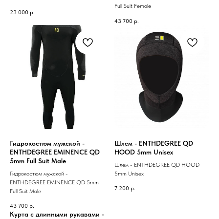
Full Suit Female
23 000
р.
43 700
р.
Гидрокостюм мужской -
Шлем - ENTHDEGREE QD
ENTHDEGREE EMINENCE QD
HOOD 5mm Unisex
5mm Full Suit Male
Шлем - ENTHDEGREE QD HOOD
Гидрокостюм мужской -
5mm Unisex
ENTHDEGREE EMINENCE QD 5mm
7 200
р.
Full Suit Male
43 700
р.
Курта с длинными рукавами -