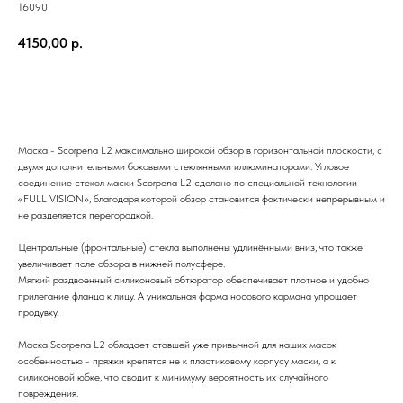
16090
4150,00
р.
Купить
Маска - Scorpena L2 максимально широкой обзор в горизонтальной плоскости, с
двумя дополнительными боковыми стеклянными иллюминаторами. Угловое
соединение стекол маски Scorpena L2 сделано по специальной технологии
«FULL VISION», благодаря которой обзор становится фактически непрерывным и
не разделяется перегородкой.
Центральные (фронтальные) стекла выполнены удлинёнными вниз, что также
увеличивает поле обзора в нижней полусфере.
Мягкий раздвоенный силиконовый обтюратор обеспечивает плотное и удобно
прилегание фланца к лицу. А уникальная форма носового кармана упрощает
продувку.
Маска Scorpena L2 обладает ставшей уже привычной для наших масок
особенностью - пряжки крепятся не к пластиковому корпусу маски, а к
силиконовой юбке, что сводит к минимуму вероятность их случайного
повреждения.