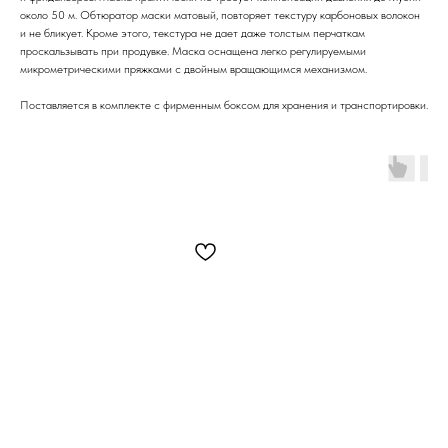
около 50 м. Обтюратор маски матовый, повторяет текстуру карбоновых волокон
и не бликует. Кроме этого, текстура не дает даже толстым перчаткам
проскальзывать при продувке. Маска оснащена легко регулируемыми
микрометрическими пряжками c двойным вращающимся механизмом.
Поставляется в комплекте с фирменным боксом для хранения и транспортировки.