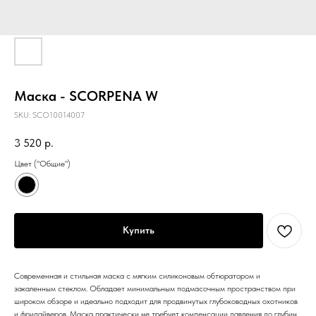
Маска - SCORPENA W
SKU:
SCO10014007
3 520
р.
Цвет ("Общие")
Купить
Современная и стильная маска с мягким силиконовым обтюратором и
закаленным стеклом. Обладает минимальным подмасочным пространством при
широком обзоре и идеально подходит для продвинутых глубоководных охотников
и фридайверов. Маска практически не требует компенсации давления до глубин