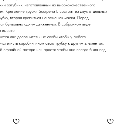
кий загубник, изготовленный из высококачественного
ым. Крепление трубки Scorpena L состоит из двух отдельных
рубку, вторая крепиться на ремешок маски. Перед
ся буквально одним движением. В собранном виде
о высоте
еются две дополнительных скобы чтобы у любого
ристегнуть карабинчиком свою трубку к другим элементам
ё случайной потери или просто чтобы она всегда была под