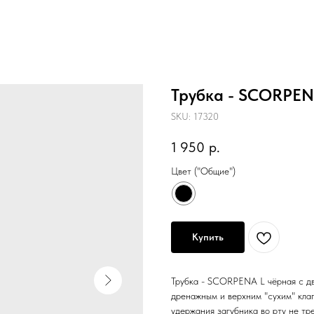
Трубка - SCORPEN
SKU:
17320
1 950
р.
Цвет ("Общие")
Купить
Трубка - SCORPENA L чёрная с д
дренажным и верхним "сухим" кла
удержания загубника во рту не тр