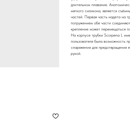
длительном плавание. Анатомичес
мягкого силикона, является съёмн
частей. Первая часть надета на т
погружением обе части соединяют
крепление может перемещаться п
На корпусе трубки Scorpena L им
пользователя была возможность п
снаряжения для предотвращения е
рукой.