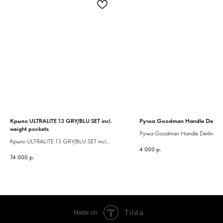
Крыло ULTRALITE 13 GRY/BLU SET incl.
Ручка Goodman Handle Derlin
weight pockets
Ручка Goodman Handle Derline
Крыло ULTRALITE 13 GRY/BLU SET incl.
4 000
р.
weight pockets
74 000
р.
Tilda
Made on