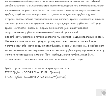
тарельчатым и ещё верхним - запорным клапаном поплавкового типа. Мягкий
загубник сделан из высококачественного гипоаллергенного силикона и немного
изогнутым по форме – для более анатомичного и комфортного расположения
трубки, загубник можно переставить - для присоединения трубки с другой
стороны головы.Гибкая гофрированная нижняя часть трубки из мягкого силикона
снижает усталость и нагрузку на челюсти при удержании трубки во рту.Корпус
трубки изготовлен овальной формы сечения что уменьшает лобовое
сопротивление трубки при неизменно большой пропускной
способности.Крепление трубки Scorpena N2 состоит из двух отдельных частей.
Первая часть надета на трубку, вторая крепится на ремешок маски. Перед
погружением обе части соединяются буквально одним движением. В собранном
виде крепление может перемещаться по высоте трубке и регулироваться по углу
наклона по отношению к маске. При необходимости трубка может быть
отсоединена от маски после нажатия специального фиксатора.
Трубка представлена в нескольких ярких расцветках.
17226 Трубка - SCORPENA N2 BLUE(синяя)
17223 Трубка - SCORPENA N2 YELLOW(жёлтая)