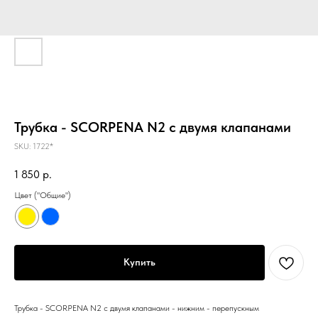
Трубка - SCORPENA N2 с двумя клапанами
SKU:
1722*
1 850
р.
Цвет ("Общие")
Купить
Трубка - SCORPENA N2 с двумя клапанами - нижним - перепускным