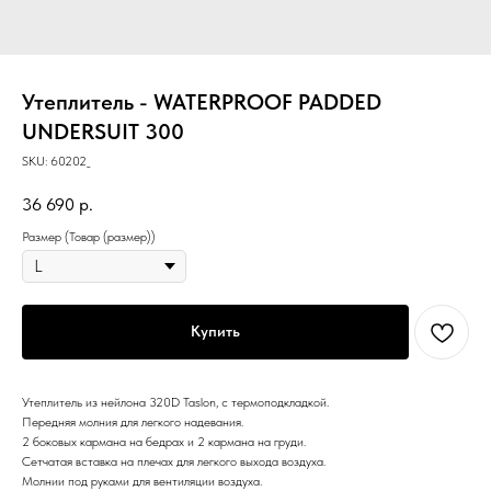
Утеплитель - WATERPROOF PADDED
UNDERSUIT 300
SKU:
60202_
36 690
р.
Размер (Товар (размер))
Купить
Утеплитель из нейлона 320D Taslon, с термоподкладкой.
Передняя молния для легкого надевания.
2 боковых кармана на бедрах и 2 кармана на груди.
Сетчатая вставка на плечах для легкого выхода воздуха.
Молнии под руками для вентиляции воздуха.