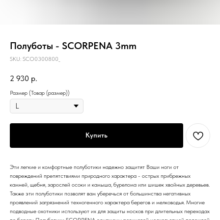
Полуботы - SCORPENA 3mm
SKU:
SCO0300800_
2 930
р.
Размер (Товар (размер))
Купить
Эти легкие и комфортные полуботики надежно защитят Ваши ноги от
повреждений препятствиями природного характера - острых прибрежных
камней, щебня, зарослей осоки и камыша, бурелома или шишек хвойных деревьев.
Также эти полуботики позволят вам уберечься от большинства негативных
проявлений загрязнений техногенного характера берегов и мелководья. Многие
подводные охотники используют их для защиты носков при длительных переходах
по берегу. Полуботики SCORPENA оснащены резиновой нескользящей подошвой