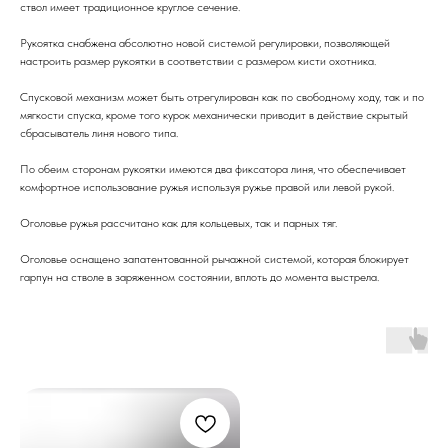
ствол имеет традиционное круглое сечение.
Рукоятка снабжена абсолютно новой системой регулировки, позволяющей
настроить размер рукоятки в соответствии с размером кисти охотника.
Спусковой механизм может быть отрегулирован как по свободному ходу, так и по
мягкости спуска, кроме того курок механически приводит в действие скрытый
сбрасыватель линя нового типа.
По обеим сторонам рукоятки имеются два фиксатора линя, что обеспечивает
комфортное использование ружья используя ружье правой или левой рукой.
Оголовье ружья рассчитано как для кольцевых, так и парных тяг.
Оголовье оснащено запатентованной рычажной системой, которая блокирует
гарпун на стволе в заряженном состоянии, вплоть до момента выстрела.