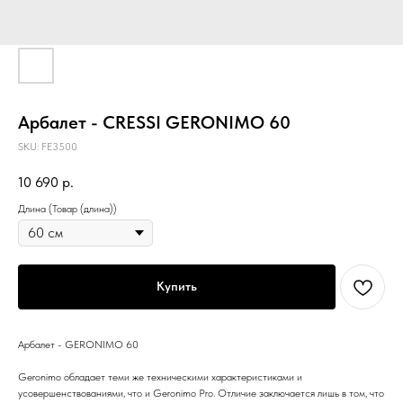
Арбалет - CRESSI GERONIMO 60
SKU:
FE3500
10 690
р.
Длина (Товар (длина))
Купить
Арбалет - GERONIMO 60
Geronimo обладает теми же техническими характеристиками и
усовершенствованиями, что и Geronimo Pro. Отличие заключается лишь в том, что