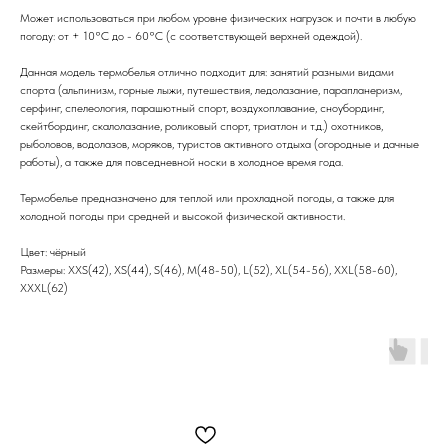
Может использоваться при любом уровне физических нагрузок и почти в любую
погоду: от + 10°С до - 60°С (с соответствующей верхней одеждой).
Данная модель термобелья отлично подходит для: занятий разными видами
спорта (альпинизм, горные лыжи, путешествия, ледолазание, парапланеризм,
серфинг, спелеология, парашютный спорт, воздухоплавание, сноубординг,
скейтбординг, скалолазание, роликовый спорт, триатлон и т.д.) охотников,
рыболовов, водолазов, моряков, туристов активного отдыха (огородные и дачные
работы), а также для повседневной носки в холодное время года.
Термобелье предназначено для теплой или прохладной погоды, а также для
холодной погоды при средней и высокой физической активности.
Цвет: чёрный
Размеры: XXS(42), XS(44), S(46), M(48-50), L(52), XL(54-56), XXL(58-60),
XXXL(62)