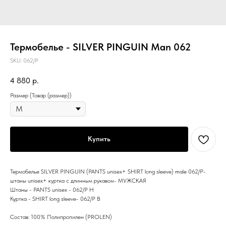
Термобелье - SILVER PINGUIN Man 062
SKU:
062/P
4 880
р.
Размер (Товар (размер))
Купить
Термобелье SILVER PINGUIN (PANTS unisex+ SHIRT long sleeve) male 062/P-
штаны unisex+ куртка с длинным рукавом- МУЖСКАЯ
Штаны - PANTS unisex - 062/P H
Куртка - SHIRT long sleeve- 062/P B
Состав: 100% Полипропилен (PROLEN)