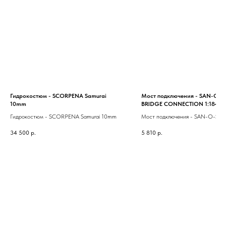
Гидрокостюм - SCORPENA Samurai
Мост подключения - SAN-O-S
10mm
BRIDGE CONNECTION 1:184m
Гидрокостюм - SCORPENA Samurai 10mm
Мост подключения - SAN-O-SU
CONNECTION 1:184mm
34 500
р.
5 810
р.