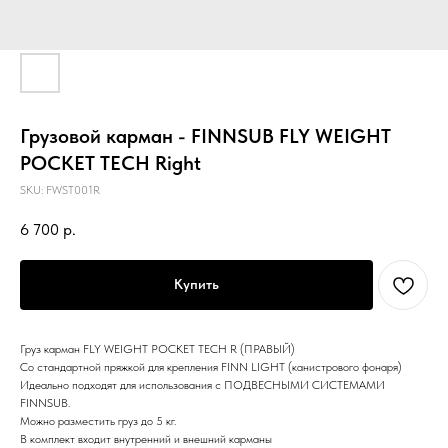
Грузовой карман - FINNSUB FLY WEIGHT
POCKET TECH Right
SKU:
FWST001R
6 700
р.
Купить
Груз карман FLY WEIGHT POCKET TECH R (ПРАВЫЙ)
Со стандартной пряжкой для крепления FINN LIGHT (канистрового фонаря)
Идеально подходят для использования с ПОДВЕСНЫМИ СИСТЕМАМИ
FINNSUB.
Можно разместить груз до 5 кг.
В комплект входит внутренний и внешний карманы