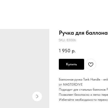
Ручка для баллона 
SKU:
83006
1 950
р.
Купить
Баллонная ручка Tank Handle - enl
от MASTERDIVE
Подходит для стальных баллонов F
Позволяет безопасно и легко пер
Избегайте необходимости перенос