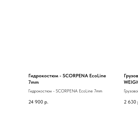
Гидрокостюм - SCORPENA EcoLine
Грузо
7mm
WEIGH
1000gr
Гидрокостюм - SCORPENA EcoLine 7mm
Грузово
WEIGHT
24 900
р.
2 630