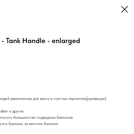
- Tank Handle - enlarged
arged увеличенная для хвата в толстых перчатках(рукавицах)
aber и других
еносить большинство подводных баллонов
ить баллоны за вентиль баллона