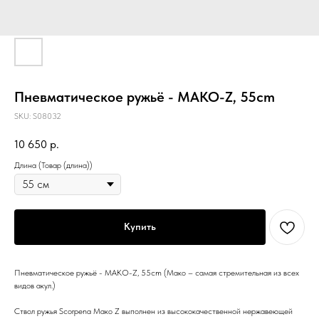
Пневматическое ружьё - MAKO-Z, 55cm
SKU:
S08032
10 650
р.
Длина (Товар (длина))
Купить
Пневматическое ружьё - MAKO-Z, 55cm (Мако – самая стремительная из всех
видов акул.)
Ствол ружья Scorpena Мако Z выполнен из высококачественной нержавеющей