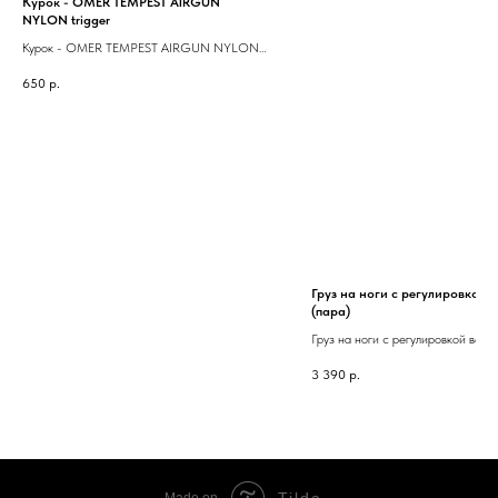
Курок - OMER TEMPEST AIRGUN
NYLON trigger
Курок - OMER TEMPEST AIRGUN NYLON
trigger
650
р.
Груз на ноги с регулировкой в
(пара)
Груз на ноги с регулировкой веса 
(пара)
3 390
р.
Tilda
Made on