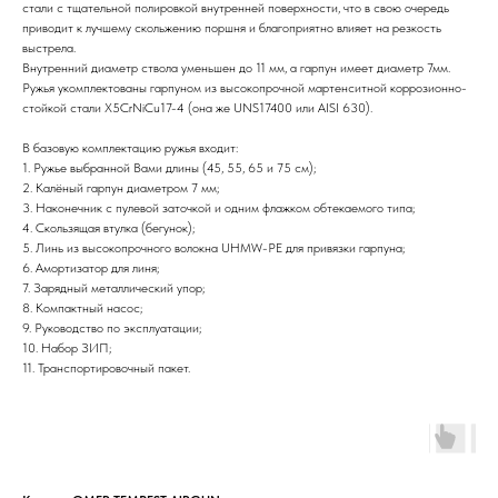
стали с тщательной полировкой внутренней поверхности, что в свою очередь
приводит к лучшему скольжению поршня и благоприятно влияет на резкость
выстрела.
Внутренний диаметр ствола уменьшен до 11 мм, а гарпун имеет диаметр 7мм.
Ружья укомплектованы гарпуном из высокопрочной мартенситной коррозионно-
стойкой стали X5CrNiCu17-4 (она же UNS17400 или AISI 630).
В базовую комплектацию ружья входит:
1. Ружье выбранной Вами длины (45, 55, 65 и 75 см);
2. Калёный гарпун диаметром 7 мм;
3. Наконечник с пулевой заточкой и одним флажком обтекаемого типа;
4. Скользящая втулка (бегунок);
5. Линь из высокопрочного волокна UHMW-PE для привязки гарпуна;
6. Амортизатор для линя;
7. Зарядный металлический упор;
8. Компактный насос;
9. Руководство по эксплуатации;
10. Набор ЗИП;
11. Транспортировочный пакет.