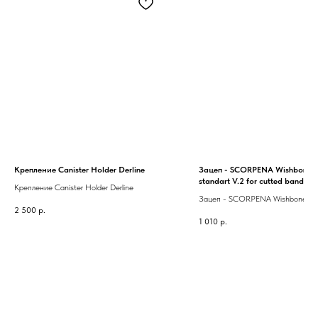
Крепление Canister Holder Derline
Зацеп - SCORPENA Wishbone w
standart V.2 for cutted bands
Крепление Canister Holder Derline
Зацеп - SCORPENA Wishbone join
2 500
р.
со скобой укороченный
1 010
р.