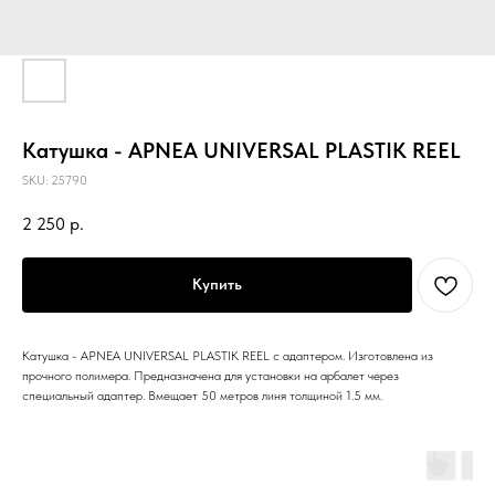
Катушка - APNEA UNIVERSAL PLASTIK REEL
SKU:
25790
2 250
р.
Купить
Катушка - APNEA UNIVERSAL PLASTIK REEL с адаптером. Изготовлена из
прочного полимера. Предназначена для установки на арбалет через
специальный адаптер. Вмещает 50 метров линя толщиной 1.5 мм.