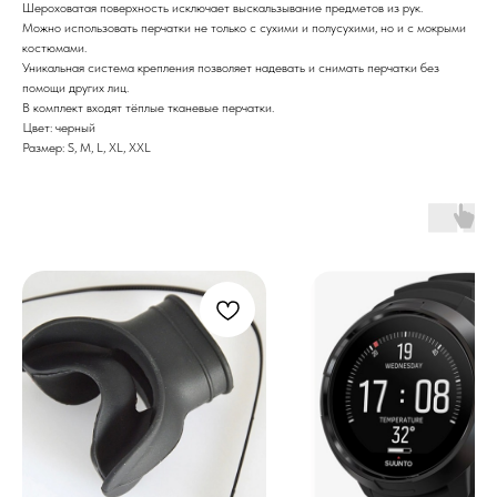
Шероховатая поверхность исключает выскальзывание предметов из рук.
Можно использовать перчатки не только с сухими и полусухими, но и с мокрыми
костюмами.
Уникальная система крепления позволяет надевать и снимать перчатки без
помощи других лиц.
В комплект входят тёплые тканевые перчатки.
Цвет: черный
Размер: S, M, L, XL, XXL