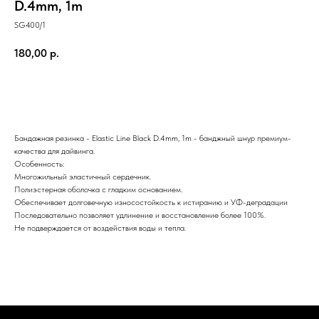
D.4mm, 1m
SG400/1
180,00
р.
Купить
Бандажная резинка - Elastic Line Black D.4mm, 1m - банджный шнур премиум-
качества для дайвинга.
Особенность:
Многожильный эластичный сердечник.
Полиэстерная оболочка с гладким основанием.
Обеспечивает долговечную износостойкость к истиранию и УФ-деградации
Последовательно позволяет удлинение и восстановление более 100%.
Не подверждается от воздействия воды и тепла.