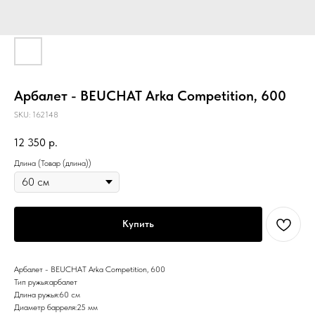
Арбалет - BEUCHAT Arka Competition, 600
SKU:
162148
12 350
р.
Длина (Товар (длина))
Купить
Арбалет - BEUCHAT Arka Competition, 600
Тип ружья:арбалет
Длина ружья:60 см
Диаметр барреля:25 мм