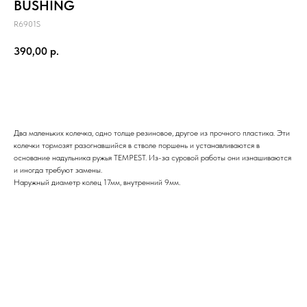
BUSHING
R6901S
390,00
р.
Купить
Два маленьких колечка, одно толще резиновое, другое из прочного пластика. Эти
колечки тормозят разогнавшийся в стволе поршень и устанавливаются в
основание надульника ружья TEMPEST. Из-за суровой работы они изнашиваются
и иногда требуют замены.
Наружный диаметр колец 17мм, внутренний 9мм.