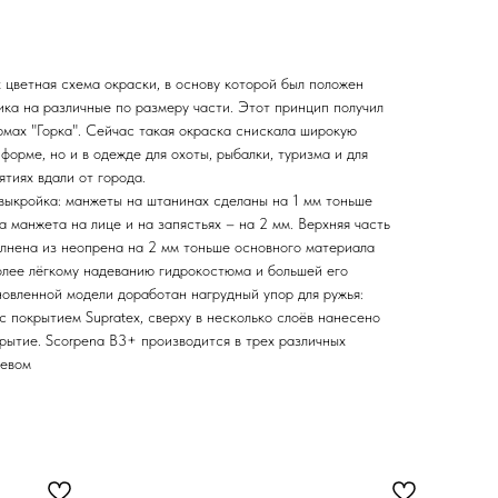
 цветная схема окраски, в основу которой был положен
ика на различные по размеру части. Этот принцип получил
мах "Горка". Сейчас такая окраска снискала широкую
форме, но и в одежде для охоты, рыбалки, туризма и для
тиях вдали от города.
выкройка: манжеты на штанинах сделаны на 1 мм тоньше
 манжета на лице и на запястьях – на 2 мм. Верхняя часть
лнена из неопрена на 2 мм тоньше основного материала
олее лёгкому надеванию гидрокостюма и большей его
новленной модели доработан нагрудный упор для ружья:
 покрытием Supratex, сверху в несколько слоёв нанесено
рытие. Scorpena B3+ производится в трех различных
невом