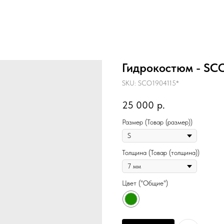
Гидрокостюм - S
SKU:
SCO1904115*
25 000
р.
Размер (Товар (размер))
Толщина (Товар (толщина))
Цвет ("Общие")