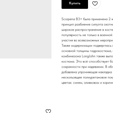
Купить
Scorpena В3+ была применена 2-х
принцип разбиения силуэта охотн
широкое распространение в костю
популярность не только в военной 
участия во всевозможных мероприя
Также модернизации подверглась 
основной толщины гидрокостюма, а
комбинезона LongJohn также выпо
костюма. Это всё способствует б
сохранности при надевании. В об
добавлена упрочняющая накладка с
нескользящее полиуретановое пок
цветах: синем, оливковом и корич