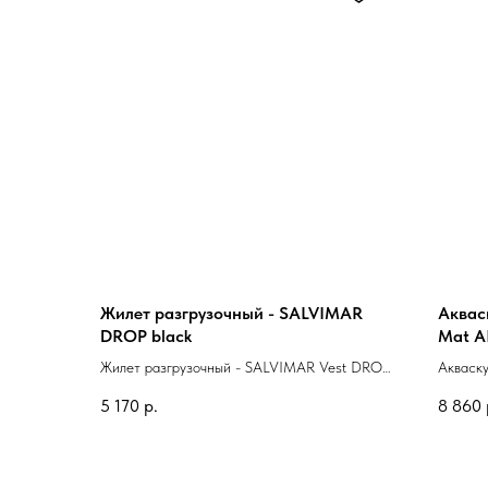
Жилет разгрузочный - SALVIMAR
Аквас
DROP black
Mat A
Жилет разгрузочный - SALVIMAR Vest DROP
Акваск
black
AIR BE
5 170
р.
8 860