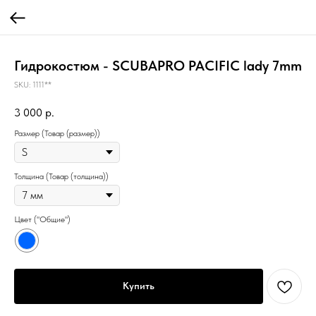
Гидрокостюм - SCUBAPRO PACIFIC lady 7mm
SKU:
1111**
3 000
р.
Размер (Товар (размер))
Толщина (Товар (толщина))
Цвет ("Общие")
Купить