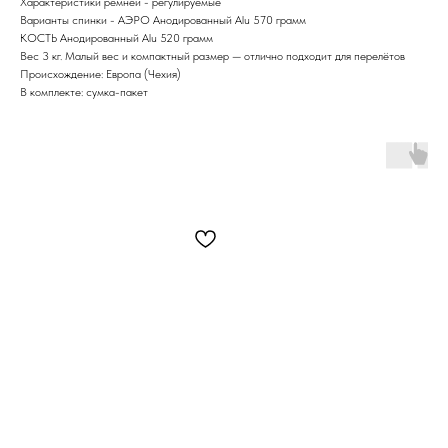
Характеристики ремней - регулируемые
Варианты спинки - АЭРО Анодированный Alu 570 грамм
КОСТЬ Анодированный Alu 520 грамм
Вес 3 кг. Малый вес и компактный размер — отлично подходит для перелётов
Происхождение: Европа (Чехия)
В комплекте: сумка-пакет