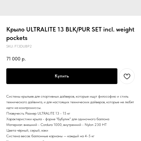
Крыло ULTRALITE 13 BLK/PUR SET incl. weight
pockets
SKU:
F13DUBP2
71 000
р.
Купить
Системы крыльев для спортивных дайверов, которые ищут философию и стиль
технического дайвинга, и для настоящих технических дайверов, которые не любят
идти на компромиссы.
Плавучесть Размер ULTRALITE 13 - 15 кг
Характеристики крыла - форме "бубулик" для одиночного баллона
Материал: внешний - Cordura 1000, внутренний - Nylon 230 HT
Цвета чёрный, серый, хаки
Система весов: баллонные карманы — каждый на 4-5 кг