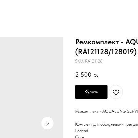
Ремкомплект - AQ
(RA121128/128019
SKU:
RA121128
2 500
р.
Купить
Ремкомплект - AQUALUNG SERV
Комплект для обслуживания регуля
Legend
Core