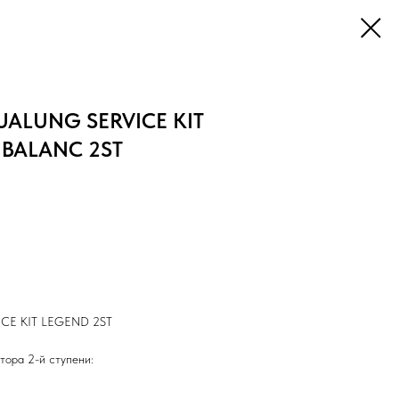
UALUNG SERVICE KIT
) BALANC 2ST
ICE KIT LEGEND 2ST
тора 2-й ступени: