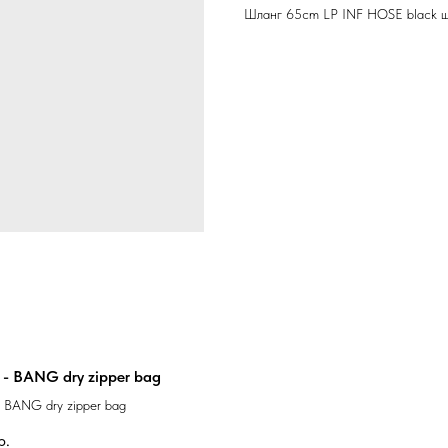
Шланг 65cm LP INF HOSE black ш
- BANG dry zipper bag
 BANG dry zipper bag
р.