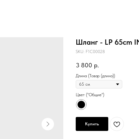
Шланг - LP 65cm 
SKU:
F1C00028
3 800
р.
Длина (Товар (длина))
Цвет ("Общие")
Купить