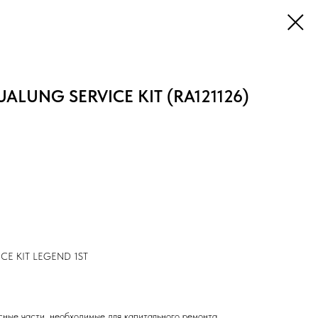
UALUNG SERVICE KIT (RA121126)
ICE KIT LEGEND 1ST
сные части, необходимые для капитального ремонта.