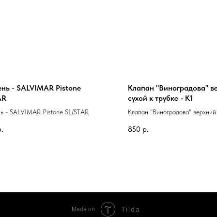
нь - SALVIMAR Pistone
Клапан "Виноградова" в
AR
сухой к трубке - К1
ь - SALVIMAR Pistone SL/STAR
Клапан "Виноградова" верхний
трубке - К1
р.
850
р.
Tilda
Made on