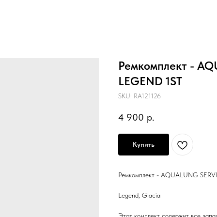
Ремкомплект - AQ
LEGEND 1ST
SKU:
RA121126
4 900
р.
Купить
Ремкомплект - AQUALUNG SERV
Legend, Glacia
Этот комплект содержит все запа