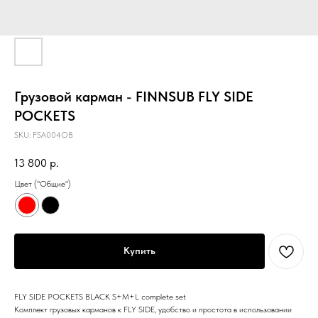
Грузовой карман - FINNSUB FLY SIDE
POCKETS
SKU:
FSA004OB
13 800
р.
Цвет ("Общие")
Купить
FLY SIDE POCKETS BLACK S+M+L complete set
Комплект грузовых карманов к FLY SIDE, удобство и простота в использовании