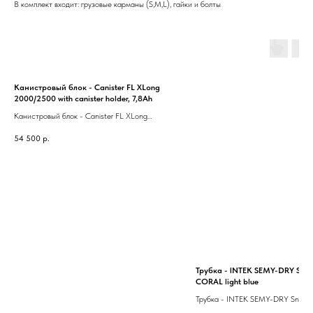
В комплект входит: грузовые карманы (S,M,L), гайки и болты
Канистровый блок - Canister FL XLong
2000/2500 with canister holder, 7,8Ah
Канистровый блок - Canister FL XLong
2000/2500 with canister holder, 7,8Ah
54 500
р.
Трубка - INTEK SEMY-DRY Snor
CORAL light blue
Трубка - INTEK SEMY-DRY Snorc
light blue