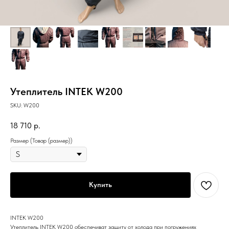
Утеплитель INTEK W200
SKU:
W200
18 710
р.
Размер (Товар (размер))
Купить
INTEK W200
Утеплитель INTEK W200 обеспечиват защиту от холода при погружениях