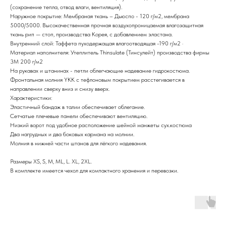
(сохранение тепла, отвод влаги, вентиляция).
Наружное покрытие: Mембраная ткань – Дьюспо - 120 г/м2, мембрана
5000/5000. Высокачественная прочная воздухопроницаемая влагозащитная
ткань рип — стоп, производства Корея, с добавлением эластана.
Внутренний слой: Таффета пуходержащая влагоотводящая -190 г/м2 ·
Материал наполнителя: Утеплитель Thinsulate (Тинсулейт) производства фирмы
3М 200 г/м2
На рукавах и штанинах - петли облегчающие надевание гидрокостюма.
Фронтальная молния YKK с тефлоновым покрытием расстегивается в
направлении сверху вниз и снизу вверх.
Характеристики:
Эластичный бандаж в талии обеспечивает облегание.
Сетчатые плечевые панели обеспечивают вентиляцию.
Низкий ворот под удобное расположение шейной манжеты сух.костюма
Два нагрудных и два боковых кармана на молнии.
Молния в нижней части штанов для лёгкого надевания.
Размеры XS, S, M, ML, L. XL, 2XL.
В комплекте имеется чехол для компактного хранения и перевозки.