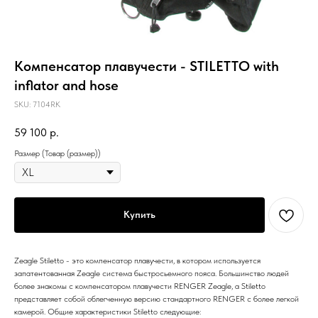
Компенсатор плавучести - STILETTO with
inflator and hose
SKU:
7104RK
59 100
р.
Размер (Товар (размер))
Купить
Zeagle Stiletto - это компенсатор плавучести, в котором используется
запатентованная Zeagle система быстросьемного пояса. Большинство людей
более знакомы с компенсатором плавучести RENGER Zeagle, а Stiletto
представляет собой облегченную версию стандартного RENGER с более легкой
камерой. Общие характеристики Stiletto следующие: