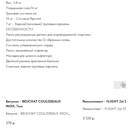
Вес: 3,8 кг
Подьемная сила:16 кг
Грузовая система на:
16 кг - Система Ripcord
7 кг - Задние(тримовые) грузовые карманы
ОСОБЕННОСТИ:
Легко регулируемые детали для индивидуальной подгонки
Достаточное количество D-образных колец
Системы утяжеления рип-хорда
Легко заменяемый инфлятор
Насадка для шланга инфлятора
Двойной ремень крепления баллона
Съемные задние грузовые карманы
Бегунок - BEUCHAT COULISSEAUX
Ремкомплект - FLIGHT 2st STA
INOX, 7мм
Ремкомплект - FLIGHT 2st STAG
Бегунок - BEUCHAT COULISSEAUX INOX,
3 120
р.
7мм
570
р.