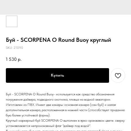
Буй - SCORPENA O Round Buoy круглый
SKU:
21090
1 530
р.
Купить
Буй - SCORPENA O Round Buoy- используется как средство обозначения
погружения дайвера, подводного охотника, пловца на водной акватории.
Изготовлен из ПВХ. Имеет две камеры: основная камера (сам буй) и малая
дополнительная камера, расположенная в нижней части (способствует приданию
бую более устойчивой формы).
Круглый маркерный буй SCORPENA O выполнен в ярко-оранжевом цвете. сверху
устанавливается непромокаемый флаг "дайвер под водой".
В нижней части буя есть полукольцо, за которое привязывается буйреп с грузом.