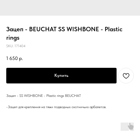
Зацеп - BEUCHAT SS WISHBONE - Plastic
rings
SKU:
171404
1 650
р.
Купить
Зацеп - SS WISHBONE - Plastic rings BEUCHAT
-Зацеп для крепления на тяжи подводных охотничьих арбалетов.