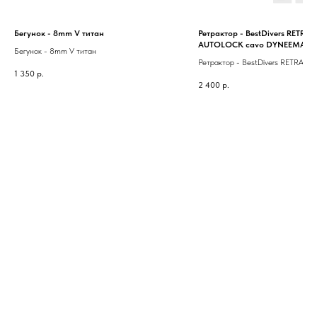
Бегунок - 8mm V титан
Ретрактор - BestDivers RETRA
AUTOLOCK cavo DYNEEMA BE
Бегунок - 8mm V титан
Ретрактор - BestDivers RETRAC
1 350
р.
AUTOLOCK cavo DYNEEMA BES
2 400
р.