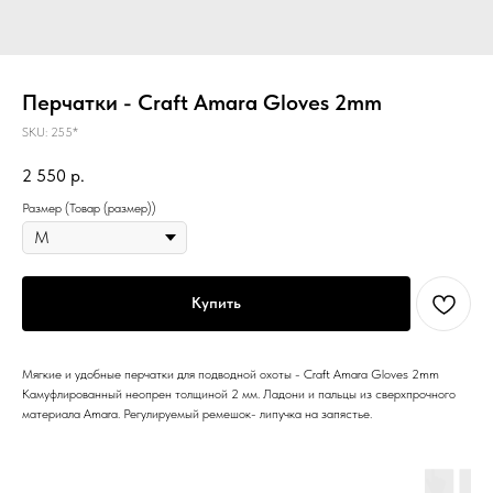
Перчатки - Craft Amara Gloves 2mm
SKU:
255*
2 550
р.
Размер (Товар (размер))
Купить
Мягкие и удобные перчатки для подводной охоты - Craft Amara Gloves 2mm
Камуфлированный неопрен толщиной 2 мм. Ладони и пальцы из сверхпрочного
материала Amara. Регулируемый ремешок- липучка на запястье.