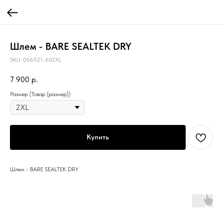
Шлем - BARE SEALTEK DRY
SKU:
066921-602XL
7 900
р.
Размер (Товар (размер))
Купить
Шлем - BARE SEALTEK DRY