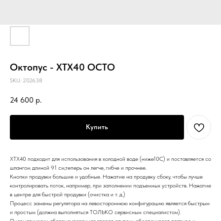
Октопус - XTX40 OCTO
SKU:
202638
24 600
р.
Купить
XTX40 подходит для использования в холодной воде (ниже10C) и поставляется со
шлангом длиной 91 см,теперь он легче, гибче и прочнее.
Кнопки продувки большие и удобные. Нажатие на продувку сбоку, чтобы лучше
контролировать поток, например, при заполнении подъемных устройств. Нажатие
в центре для быстрой продувки (очистка и т. д.)
Процесс замены регулятора на левостороннюю конфигурацию является быстрым
и простым (должна выполняться ТОЛЬКО сервисным специалистом).
Пневматически сбалансированная вторая ступень обеспечивает плавное и