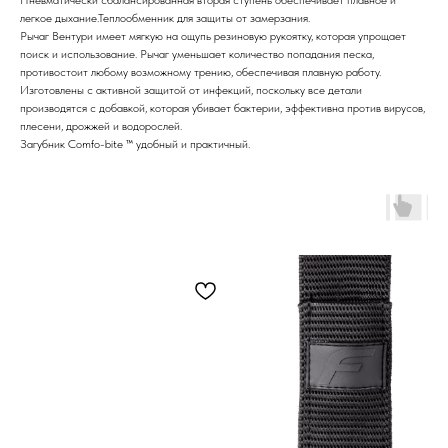
легкое дыхание.Теплообменник для защиты от замерзания.
Рычаг Вентури имеет мягкую на ощупь резиновую рукоятку, которая упрощает
поиск и использование. Рычаг уменьшает количество попадания песка,
противостоит любому возможному трению, обеспечивая плавную работу.
Изготовлены с активной защитой от инфекций, поскольку все детали
производятся с добавкой, которая убивает бактерии, эффективна против вирусов,
плесени, дрожжей и водорослей.
Загубник Comfo-bite ™ удобный и практичный.