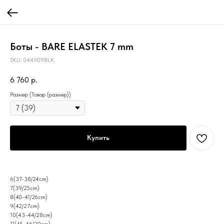
Боты - BARE ELASTEK 7 mm
SKU:
044909BLK
6 760
р.
Размер (Товар (размер))
Купить
6(37-38/24cm)
7(39/25cm)
8(40-41/26cm)
9(42/27cm)
10(43-44/28cm)
11(45-46/29cm)