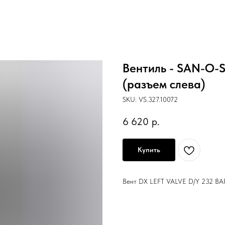
Вентиль - SAN-O-
(разъем слева)
SKU:
VS.327.10072
6 620
р.
Купить
Вент DX LEFT VALVE D/Y 232 BA