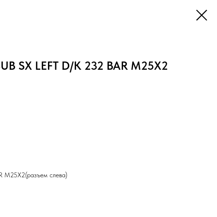
SUB SX LEFT D/K 232 BAR M25Х2
R M25Х2(разъем слева)