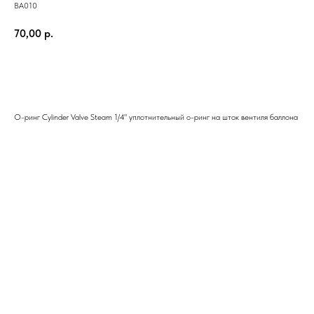
BA010
70,00
р.
Купить
О-ринг Cylinder Valve Steam 1/4" уплотнительный о-ринг на шток вентиля баллона