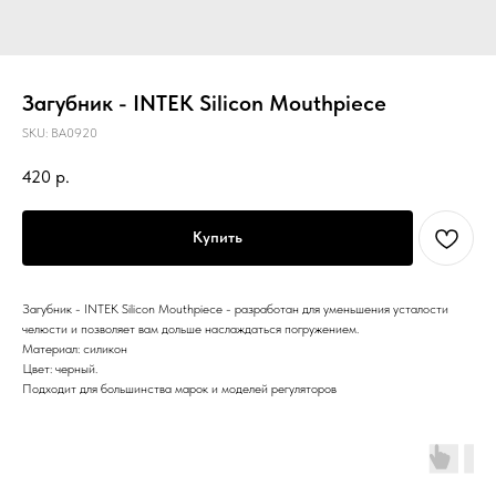
Загубник - INTEK Silicon Mouthpiece
SKU:
BA0920
420
р.
Купить
Загубник - INTEK Silicon Mouthpiece - разработан для уменьшения усталости
челюсти и позволяет вам дольше наслаждаться погружением.
Материал: силикон
Цвет: черный.
Подходит для большинства марок и моделей регуляторов