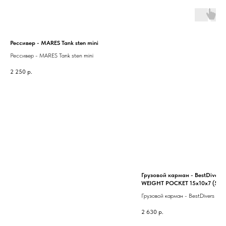
Рессивер - MARES Tank sten mini
Рессивер - MARES Tank sten mini
2 250
р.
Грузовой карман - BestDivers
WEIGHT POCKET 15x10x7 (500
Грузовой карман - BestDivers SM
WEIGHT POCKET 15x10x7 (500-
2 630
р.