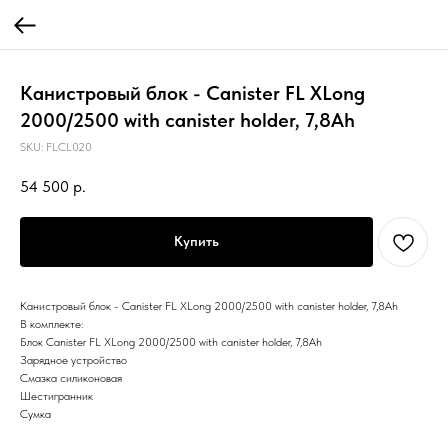
Канистровый блок - Canister FL XLong
2000/2500 with canister holder, 7,8Ah
SKU:
FLCL020
54 500
р.
Купить
Канистровый блок - Canister FL XLong 2000/2500 with canister holder, 7,8Ah
В комплекте:
Блок Canister FL XLong 2000/2500 with canister holder, 7,8Ah
Зарядное устройство
Смазка силиконовая
Шестигранник
Сумка