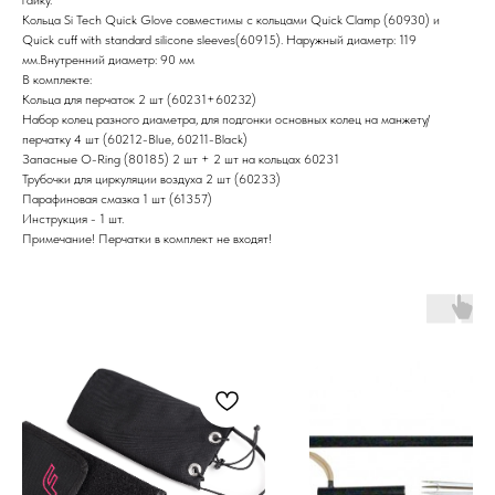
Кольца Si Tech Quick Glove совместимы с кольцами Quick Clamp (60930) и
Quick cuff with standard silicone sleeves(60915). Наружный диаметр: 119
мм.Внутренний диаметр: 90 мм
В комплекте:
Кольца для перчаток 2 шт (60231+60232)
Набор колец разного диаметра, для подгонки основных колец на манжету/
перчатку 4 шт (60212-Blue, 60211-Black)
Запасные О-Ring (80185) 2 шт + 2 шт на кольцах 60231
Трубочки для циркуляции воздуха 2 шт (60233)
Парафиновая смазка 1 шт (61357)
Инструкция - 1 шт.
Примечание! Перчатки в комплект не входят!