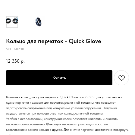
Кольца для перчаток - Quick Glove
SKU:
60230
12 350
р.
Купить
Комплект колец для сухих перчаток Quick Glove арт. 60230 для установки на
сухие перчатки подходят для перчаток различной толщины, что позволяет
адаптировать снаряжение под конкретные условия погружений. Подгонка
осуществляется при помощи ответных колец различной толщины.
Удобна в использовании, конструкция колец позволяет надевать и снимать
перчатки самостоятельно. Фиксация перчатки происходит простым
вдавливанием одного кольца в другое. Для снятия перчатки достаточно повернуть
гайку.