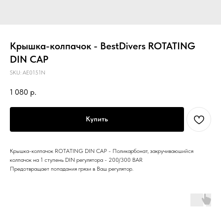
Крышка-колпачок - BestDivers ROTATING
DIN CAP
SKU:
AE0151N
1 080
р.
Купить
Крышка-колпачок ROTATING DIN CAP - Поликарбонат, закручиваюшийся
колпачок на 1 ступень DIN регулятора - 200/300 BAR
Предотвращает попадания грязи в Ваш регулятор.