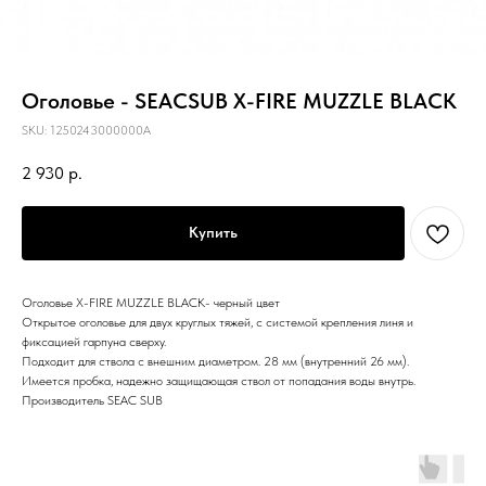
Оголовье - SEACSUB X-FIRE MUZZLE BLACK
SKU:
1250243000000A
2 930
р.
Купить
Оголовье X-FIRE MUZZLE BLACK- черный цвет
Открытое оголовье для двух круглых тяжей, с системой крепления линя и
фиксацией гарпуна сверху.
Подходит для ствола с внешним диаметром. 28 мм (внутренний 26 мм).
Имеется пробка, надежно защищающая ствол от попадания воды внутрь.
Производитель SEAC SUB