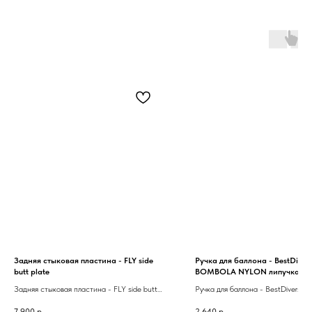
Задняя стыковая пластина - FLY side
Ручка для баллона - BestDive
butt plate
BOMBOLA NYLON липучка
Задняя стыковая пластина - FLY side butt
Ручка для баллона - BestDivers 
plate
BOMBOLA NYLON липучка
7 900
р.
2 640
р.