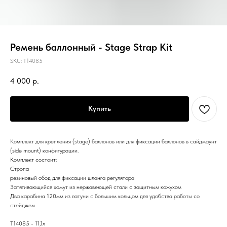
Ремень баллонный - Stage Strap Kit
SKU:
T14085
4 000
р.
Купить
Комплект для крепления (stage) баллонов или для фиксации баллонов в сайдмаунт
(side mount) конфигурации.
Комплект состоит:
Стропа
резиновый обод для фиксации шланга регулятора
Затягивающийся хомут из нержавеющей стали с защитным кожухом
Два карабина 120мм из латуни с большим кольцом для удобства работы со
стейджем
T14085 - 11,1л