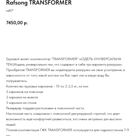
Rafsong TRANSFORMER
raf0*
7450,00
р.
Купить
Грузовой жилет-компенсатор "TRANSFORMER" мОДЕЛЬ УНИВЕРСАЛЬНА
ТЕМ,Модель универсальна тем, что содержит в себе три варианта разгрузки.
Приобретая TRANSFORMER вы моделируете разгрузки на свое усмотрение, в
зависимости от того, какой костюм на Вас одет или в какую воду Вы
погружаетесь.
Количество грузовых карманов - 10 по 2-2,5 кг., из них:
5 карманов на пояснице
2 кармана на животе
3 кармана на спине
Резервуар поддува расположен в поясничной части.
Наспинная часть соединена с поясничной регулируемой стропой, что дает
возможность ещё комфортней развеситься, это очень актуально длч высоких
людей.
Полная комплектация ГЖК TRANSFORMER используется для гидрокостюмов 7-9
мм