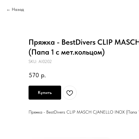
Назад
Пряжка - BestDivers CLIP MAS
(Папа 1 с мет.кольцом)
SKU:
AI0202
570
р.
Купить
Пряжка - BestDivers CLIP MASCH C/ANELLO INOX (Папа 1 