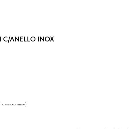
CH C/ANELLO INOX
с мет.кольцом)