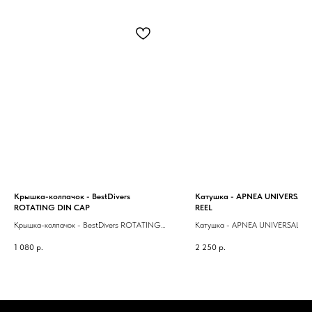
Крышка-колпачок - BestDivers
Катушка - APNEA UNIVERSAL 
ROTATING DIN CAP
REEL
Крышка-колпачок - BestDivers ROTATING
Катушка - APNEA UNIVERSAL PL
DIN CAP
REEL
1 080
р.
2 250
р.