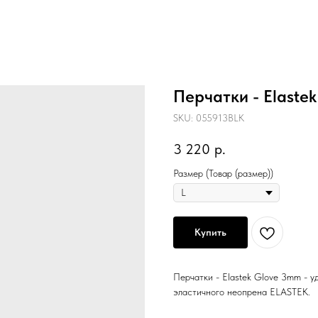
Перчатки - Elaste
SKU:
055913BLK
3 220
р.
Размер (Товар (размер))
Купить
Перчатки - Elastek Glove 3mm - у
эластичного неопрена ELASTEK.