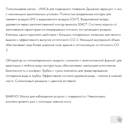
Полнолицевая маска - UNICA для подводного плавания. Дыхание через рот и нос
с наименьшим дыхательным усилием. Полностью раздельные контуры для
свежего воздуха (IN) и выдыхаемого воздуха (OUT). Выдыхаемый воздух
удаляется через запатентованный контур выхлопа SEAC®. Система защиты от
запотевания гарантируется непрерывным потоком поступающего воздуха.
Клапаны одностороннего действия с большим поперечным сечением для легкого
выдоха и эффективного выпуска остаточного CO 2. Меньший внутренний объем
обеспечивает еще более широкое поле зрения и оптимизацию остаточного CO
2.
Обтюратор из гипоаллергенного жидкого силикона с анатомической формой, для
адаптации к любому виду контура лица, обеспечивает наилучшее уплотнение,
безопасность и комфорт. Трубка с сухим клапаном для предотвращения
попадания воды в трубку. Эффективная система удаления воды - клапан в нижней
части. Силиконовый ремешок с цветной вставкой.
ВАЖНО! Маска для наблюдения за дном с поверхности. Невозможно
компенсировать уши с помощью зажима носа.