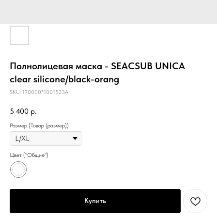
Полнолицевая маска - SEACSUB UNICA
clear silicone/black-orang
SKU:
170000*1001523A
5 400
р.
Размер (Товар (размер))
Цвет ("Общие")
Купить