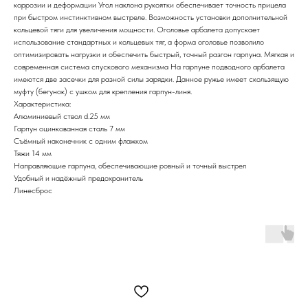
коррозии и деформации Угол наклона рукоятки обеспечивает точность прицела
при быстром инстинктивном выстреле. Возможность установки дополнительной
кольцевой тяги для увеличения мощности. Оголовье арбалета допускает
использование стандартных и кольцевых тяг, а форма оголовье позволило
оптимизировать нагрузки и обеспечить быстрый, точный разгон гарпуна. Мягкая и
современная система спускового механизма На гарпуне подводного арбалета
имеются две засечки для разной силы зарядки. Данное ружье имеет скользящую
муфту (бегунок) с ушком для крепления гарпун-линя.
Характеристика:
Алюминиевый ствол d.25 мм
Гарпун оцинкованная сталь 7 мм
Съёмный наконечник с одним флажком
Тяжи 14 мм
Направляющие гарпуна, обеспечивающие ровный и точный выстрел
Удобный и надёжный предохранитель
Линесброс