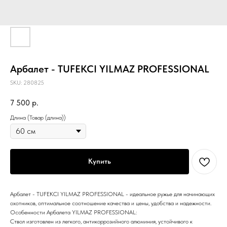
Арбалет - TUFEKCI YILMAZ PROFESSIONAL
SKU:
280825
7 500
р.
Длина (Товар (длина))
Купить
Арбалет - TUFEKCI YILMAZ PROFESSIONAL - идеальное ружье для начинающих
охотников, оптимальное соотношение качества и цены, удобства и надежности.
Особенности Арбалета YILMAZ PROFESSIONAL:
Ствол изготовлен из легкого, антикоррозийного алюминия, устойчивого к